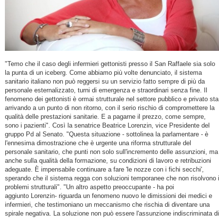
"Temo che il caso degli infermieri gettonisti presso il San Raffaele sia solo
la punta di un iceberg. Come abbiamo più volte denunciato, il sistema
sanitario italiano non può reggersi su un servizio fatto sempre di più da
personale esternalizzato, turni di emergenza e straordinari senza fine. Il
fenomeno dei gettonisti è ormai strutturale nel settore pubblico e privato sta
arrivando a un punto di non ritorno, con il serio rischio di compromettere la
qualità delle prestazioni sanitarie. E a pagarne il prezzo, come sempre,
sono i pazienti". Così la senatrice Beatrice
Lorenzin
, vice Presidente del
gruppo Pd al Senato. "Questa situazione - sottolinea la parlamentare - è
l'ennesima dimostrazione che è urgente una riforma strutturale del
personale sanitario, che punti non solo sull'incremento delle assunzioni, ma
anche sulla qualità della formazione, su condizioni di lavoro e retribuzioni
adeguate. È impensabile continuare a fare 'le nozze con i fichi secchi',
sperando che il sistema regga con soluzioni temporanee che non risolvono 
problemi strutturali". "Un altro aspetto preoccupante - ha poi
aggiunto
Lorenzin
- riguarda un fenomeno nuovo le dimissioni dei medici e
infermieri, che testimoniano un meccanismo che rischia di diventare una
spirale negativa. La soluzione non può essere l'assunzione indiscriminata di