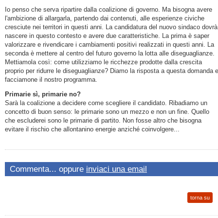
Io penso che serva ripartire dalla coalizione di governo. Ma bisogna avere
l'ambizione di allargarla, partendo dai contenuti, alle esperienze civiche
cresciute nei territori in questi anni. La candidatura del nuovo sindaco dovrà
nascere in questo contesto e avere due caratteristiche. La prima è saper
valorizzare e rivendicare i cambiamenti positivi realizzati in questi anni. La
seconda è mettere al centro del futuro governo la lotta alle diseguaglianze.
Mettiamola così: come utilizziamo le ricchezze prodotte dalla crescita
proprio per ridurre le diseguaglianze? Diamo la risposta a questa domanda 
facciamone il nostro programma.
Primarie sì, primarie no?
Sarà la coalizione a decidere come scegliere il candidato. Ribadiamo un
concetto di buon senso: le primarie sono un mezzo e non un fine. Quello
che escluderei sono le primarie di partito. Non fosse altro che bisogna
evitare il rischio che allontanino energie anziché coinvolgere...
Commenta... oppure
inviaci una email
torna su