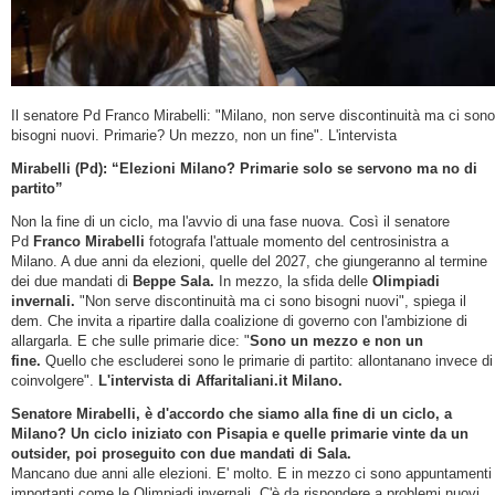
Il senatore Pd Franco Mirabelli: "Milano, non serve discontinuità ma ci sono
bisogni nuovi. Primarie? Un mezzo, non un fine". L'intervista
Mirabelli (Pd): “Elezioni Milano? Primarie solo se servono ma no di
partito”
Non la fine di un ciclo, ma l'avvio di una fase nuova. Così il senatore
Pd
Franco Mirabelli
fotografa l'attuale momento del centrosinistra a
Milano. A due anni da elezioni, quelle del 2027, che giungeranno al termine
dei due mandati di
Beppe Sala.
In mezzo, la sfida delle
Olimpiadi
invernali.
"Non serve discontinuità ma ci sono bisogni nuovi", spiega il
dem. Che invita a ripartire dalla coalizione di governo con l'ambizione di
allargarla. E che sulle primarie dice: "
Sono un mezzo e non un
fine.
Quello che escluderei sono le primarie di partito: allontanano invece di
coinvolgere".
L'intervista di Affaritaliani.it Milano.
Senatore Mirabelli, è d'accordo che siamo alla fine di un ciclo, a
Milano? Un ciclo iniziato con Pisapia e quelle primarie vinte da un
outsider, poi proseguito con due mandati di Sala.
Mancano due anni alle elezioni. E' molto. E in mezzo ci sono appuntamenti
importanti come le Olimpiadi invernali. C'è da rispondere a problemi nuovi