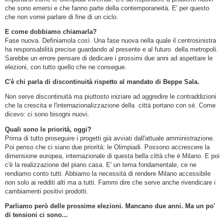
che sono emersi e che fanno parte della contemporaneità. E' per questo
che non vorrei parlare di fine di un ciclo.
E come dobbiamo chiamarla?
Fase nuova. Definiamola così. Una fase nuova nella quale il centrosinistra
ha responsabilità precise guardando al presente e al futuro della metropoli.
Sarebbe un errore pensare di dedicare i prossimi due anni ad aspettare le
elezioni, con tutto quello che ne consegue.
C'è chi parla di discontinuità rispetto al mandato di Beppe Sala.
Non serve discontinuità ma piuttosto iniziare ad aggredire le contraddizioni
che la crescita e l'internazionalizzazione della città portano con sé. Come
dicevo: ci sono bisogni nuovi.
Quali sono le priorità, oggi?
Prima di tutto proseguire i progetti già avviati dall'attuale amministrazione.
Poi penso che ci siano due priorità: le Olimpiadi. Possono accrescere la
dimensione europea, internazionale di questa bella città che è Milano. E poi
c'è la realizzazione del piano casa. E' un tema fondamentale, ce ne
rendiamo conto tutti. Abbiamo la necessità di rendere Milano accessibile
non solo ai redditi alti ma a tutti. Fammi dire che serve anche rivendicare i
cambiamenti positivi prodotti.
Parliamo però delle prossime elezioni. Mancano due anni. Ma un po'
di tensioni ci sono...