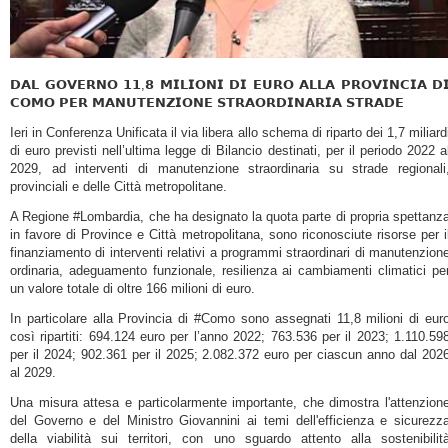
𝗗𝗔𝗟 𝗚𝗢𝗩𝗘𝗥𝗡𝗢 𝟭𝟭,𝟴 𝗠𝗜𝗟𝗜𝗢𝗡𝗜 𝗗𝗜 𝗘𝗨𝗥𝗢 𝗔𝗟𝗟𝗔 𝗣𝗥𝗢𝗩𝗜𝗡𝗖𝗜𝗔 𝗗
𝗖𝗢𝗠𝗢 𝗣𝗘𝗥 𝗠𝗔𝗡𝗨𝗧𝗘𝗡𝗭𝗜𝗢𝗡𝗘 𝗦𝗧𝗥𝗔𝗢𝗥𝗗𝗜𝗡𝗔𝗥𝗜𝗔 𝗦𝗧𝗥𝗔𝗗𝗘
Ieri in Conferenza Unificata il via libera allo schema di riparto dei 1,7 miliard
di euro previsti nell’ultima legge di Bilancio destinati, per il periodo 2022 a
2029, ad interventi di manutenzione straordinaria su strade regionali
provinciali e delle Città metropolitane.
A Regione #Lombardia, che ha designato la quota parte di propria spettanz
in favore di Province e Città metropolitana, sono riconosciute risorse per i
finanziamento di interventi relativi a programmi straordinari di manutenzion
ordinaria, adeguamento funzionale, resilienza ai cambiamenti climatici pe
un valore totale di oltre 166 milioni di euro.
In particolare alla Provincia di #Como sono assegnati 11,8 milioni di eur
così ripartiti: 694.124 euro per l’anno 2022; 763.536 per il 2023; 1.110.59
per il 2024; 902.361 per il 2025; 2.082.372 euro per ciascun anno dal 202
al 2029.
Una misura attesa e particolarmente importante, che dimostra l'attenzion
del Governo e del Ministro Giovannini ai temi dell'efficienza e sicurezz
della viabilità sui territori, con uno sguardo attento alla sostenibilit