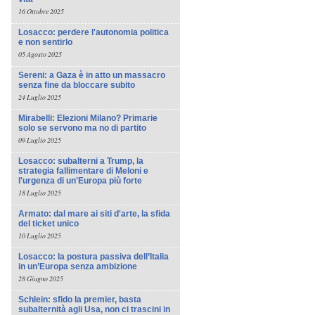
16 Ottobre 2025
Losacco: perdere l'autonomia politica
e non sentirlo
05 Agosto 2025
Sereni: a Gaza è in atto un massacro
senza fine da bloccare subito
24 Luglio 2025
Mirabelli: Elezioni Milano? Primarie
solo se servono ma no di partito
09 Luglio 2025
Losacco: subalterni a Trump, la
strategia fallimentare di Meloni e
l'urgenza di un'Europa più forte
18 Luglio 2025
Armato: dal mare ai siti d'arte, la sfida
del ticket unico
10 Luglio 2025
Losacco: la postura passiva dell’Italia
in un’Europa senza ambizione
28 Giugno 2025
Schlein: sfido la premier, basta
subalternità agli Usa, non ci trascini in