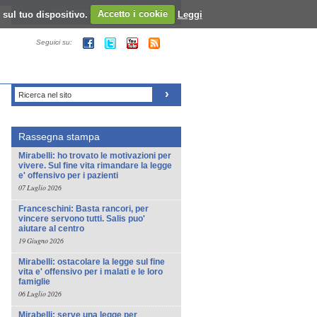
 sul tuo dispositivo.
Registrazione al sito - Login al sito
Accetto i cookie
Leggi
Seguici su:
Ricerca nel sito
Rassegna stampa
Mirabelli: ho trovato le motivazioni per
vivere. Sul fine vita rimandare la legge
e' offensivo per i pazienti
07 Luglio 2026
Franceschini: Basta rancori, per
vincere servono tutti. Salis puo'
aiutare al centro
19 Giugno 2026
Mirabelli: ostacolare la legge sul fine
vita e' offensivo per i malati e le loro
famiglie
06 Luglio 2026
Mirabelli: serve una legge per