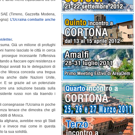
po SAE (Tirreno, Gazzetta Modena,
egna):
L’Ucraina combatte anche
sletter
.
nsuma. Già un milione di profughi
oni hanno lasciato le città in cerca
 prosegue incessante l'offensiva
ntando a fiaccare ogni resistenza e
loqui avviati tra le delegazioni di
 che Mosca conceda una tregua
, ma anche dalle Nazioni Unite,
er. E se grazie ad un potenziale
orre una soluzione basata sulla
esidente russo non sta traendo i
 consegnasse l'Ucraina in poche
tenza tenace che dimostra che gli
dditi di Mosca.
da afghana, avrebbe reso gli Stati
enti e invece mai come in questa
o la sua solidità.