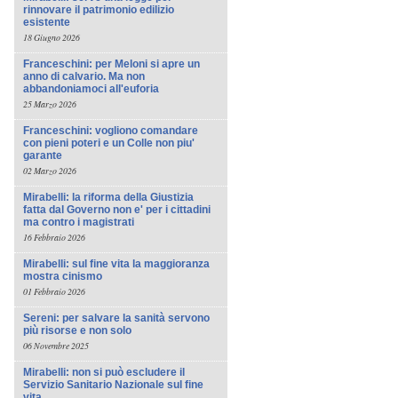
rinnovare il patrimonio edilizio
esistente
18 Giugno 2026
Franceschini: per Meloni si apre un
anno di calvario. Ma non
abbandoniamoci all'euforia
25 Marzo 2026
Franceschini: vogliono comandare
con pieni poteri e un Colle non piu'
garante
02 Marzo 2026
Mirabelli: la riforma della Giustizia
fatta dal Governo non e' per i cittadini
ma contro i magistrati
16 Febbraio 2026
Mirabelli: sul fine vita la maggioranza
mostra cinismo
01 Febbraio 2026
Sereni: per salvare la sanità servono
più risorse e non solo
06 Novembre 2025
Mirabelli: non si può escludere il
Servizio Sanitario Nazionale sul fine
vita