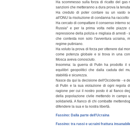
Ha scommesso sulla forza di ricatto del gas r
sanzioni che metteranno a dura prova la tenuta
Ha creduto di poter contare su un vasto s
all'ONU la risoluzione di condanna ha raccolto i
Ha cercato di compattare il consenso interno so
Russia" e per la prima volta nelle piazze d
repressione della polizia e migliaia di arresti -
che contesta non solo l'avventura ucraina, 
regime putiniano.
Ha voluto la prova di forza per ottenere dal mo
come potenza globale e si trova in una con
Mosca aveva conosciuto.
Insomma: la guerra di Putin ha prodotto il so
equilibri geopolitici che dalla caduta del m
stabilità e sicurezza.
Nasce da qui la decisione dell'Occidente - e dell
di Putin e la sua violazione di ogni regola d
ragione per cui il nostro posto è al fianco deg
della popolazione civile mettendo in campo 
solidarietà. A fianco di chi combatte mettendog
difendere la sua e la nostra libertà.
Fassino: Dalla parte dell'Ucraina
Fassino: tra russi e ucraini frattura insanabi