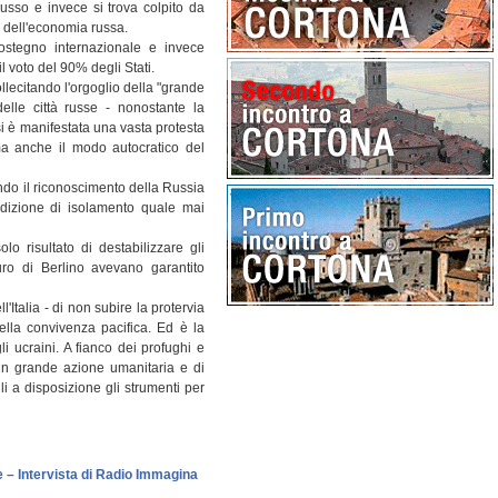
usso e invece si trova colpito da
 dell'economia russa.
ostegno internazionale e invece
l voto del 90% degli Stati.
llecitando l'orgoglio della "grande
elle città russe - nonostante la
 si è manifestata una vasta protesta
ma anche il modo autocratico del
ndo il riconoscimento della Russia
dizione di isolamento quale mai
lo risultato di destabilizzare gli
uro di Berlino avevano garantito
'Italia - di non subire la protervia
ella convivenza pacifica. Ed è la
li ucraini. A fianco dei profughi e
un grande azione umanitaria e di
li a disposizione gli strumenti per
le – Intervista di Radio Immagina