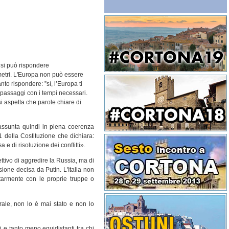
 si può rispondere
metri. L'Europa non può essere
nto rispondere: ”sì, l’Europa ti
i passaggi con i tempi necessari.
i aspetta che parole chiare di
 assunta quindi in piena coerenza
1 della Costituzione che dichiara:
a e di risoluzione dei conflitti».
ttivo di aggredire la Russia, ma di
sione decisa da Putin. L'Italia non
tarmente con le proprie truppe o
rale, non lo è mai stato e non lo
 e tanto meno equidistanti tra chi