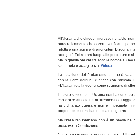
All'Ucraina che chiede l’ingresso nella Ue, non
burocraticamente che occorre verificare i para
ridotta a una somma di aridi criteri. Bisogna inta
accoglie”. Poi si darà luogo alle procedure e a
Ma in queste ore chi sta sotto le bombe a Kiev s
solidarietà e accoglienza.
Video»
La decisione del Parlamento italiano è stata
con la Carta dell'Onu e anche con l'articolo 1
«L'Italia rifiuta la guerra come strumento di offes
Il nostro sostegno all'Ucraina non ha come obie
consentire all'Ucraina di difendersi dall'aggres
ha dichiarato guerra e non è impegnata mili
proprie strutture militari nei teatri di guerra.
Ma l'Italia repubblicana non è un paese neut
prescrive la Costituzione.
Non siamo in guerra, ma non siamo indifferenti