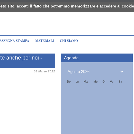
sto sito, accetti il fatto che potremmo memorizzare e accedere ai cookie
ASSEGNA STAMPA
MATERIALI
CHI SIAMO
e anche per noi -
Agenda
06 Marzo 2022
Do
Lu
Ma
Me
Gi
Ve
Sa