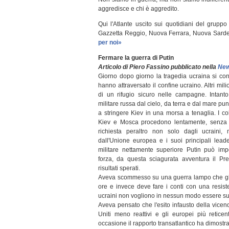
aggredisce e chi è aggredito.
Qui l'Atlante uscito sui quotidiani del grup
Gazzetta Reggio, Nuova Ferrara, Nuova Sard
per noi»
Fermare la guerra di Putin
Articolo di Piero Fassino pubblicato nella
New
Giorno dopo giorno la tragedia ucraina si co
hanno attraversato il confine ucraino. Altri mili
di un rifugio sicuro nelle campagne. Intanto
militare russa dal cielo, da terra e dal mare pu
a stringere Kiev in una morsa a tenaglia. I col
Kiev e Mosca procedono lentamente, senza
richiesta peraltro non solo dagli ucraini
dall'Unione europea e i suoi principali lead
militare nettamente superiore Putin può imp
forza, da questa sciagurata avventura il Pr
risultati sperati.
Aveva scommesso su una guerra lampo che gli
ore e invece deve fare i conti con una resis
ucraini non vogliono in nessun modo essere su
Aveva pensato che l'esito infausto della vicen
Uniti meno reattivi e gli europei più retic
occasione il rapporto transatlantico ha dimostrat