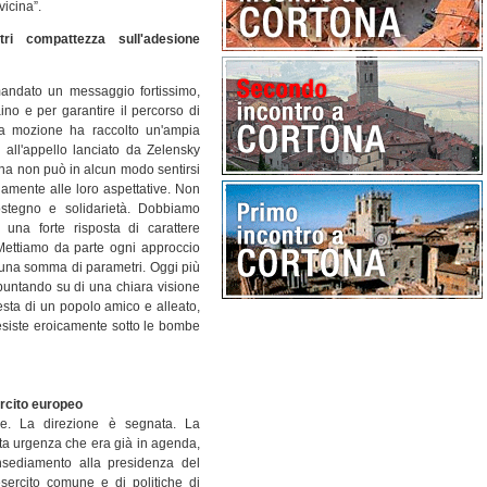
vicina”.
ri compattezza sull'adesione
andato un messaggio fortissimo,
o e per garantire il percorso di
La mozione ha raccolto un'ampia
ll'appello lanciato da Zelensky
ina non può in alcun modo sentirsi
amente alle loro aspettative. Non
ostegno e solidarietà. Dobbiamo
 una forte risposta di carattere
. Mettiamo da parte ogni approccio
 una somma di parametri. Oggi più
 puntando su di una chiara visione
esta di un popolo amico e alleato,
resiste eroicamente sotto le bombe
ercito europeo
e. La direzione è segnata. La
sta urgenza che era già in agenda,
nsediamento alla presidenza del
ercito comune e di politiche di