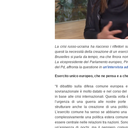
La crisi russo-ucraina ha riacceso i riflettori s
questi la necessità della creazione di un eserci
Bruxelles si parla da tempo, ma che finora non
La vicepresidente del Parlamento europeo, Pi
del Pd, affronta la questione in
un'intervista ad 
Esercito unico europeo, che ne pensa e a che
“Il dibattito sulla difesa comune europea e
sovranazionale è molto datato e nel corso del
in base alle crisi internazionali. Questa volta 
l’urgenza di una guerra alle nostre porte
strutturare anche la creazione di una polit
L’esercito comune ha senso se abbiamo una p
complessivamente una politica estera comune. 
essere centrale nelle relazioni tra nazioni. So
un’esigenza di pochi, ma il pensiero comune 