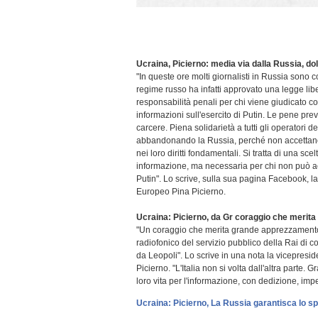
Ucraina, Picierno: media via dalla Russia, d
"In queste ore molti giornalisti in Russia sono cos
regime russo ha infatti approvato una legge libe
responsabilità penali per chi viene giudicato co
informazioni sull'esercito di Putin. Le pene prev
carcere. Piena solidarietà a tutti gli operatori 
abbandonando la Russia, perché non accettano d
nei loro diritti fondamentali. Si tratta di una sce
informazione, ma necessaria per chi non può ac
Putin". Lo scrive, sulla sua pagina Facebook, 
Europeo Pina Picierno.
Ucraina: Picierno, da Gr coraggio che meri
"Un coraggio che merita grande apprezzamento 
radiofonico del servizio pubblico della Rai di c
da Leopoli". Lo scrive in una nota la vicepres
Picierno. "L'Italia non si volta dall'altra parte. G
loro vita per l'informazione, con dedizione, im
Ucraina: Picierno, La Russia garantisca lo s