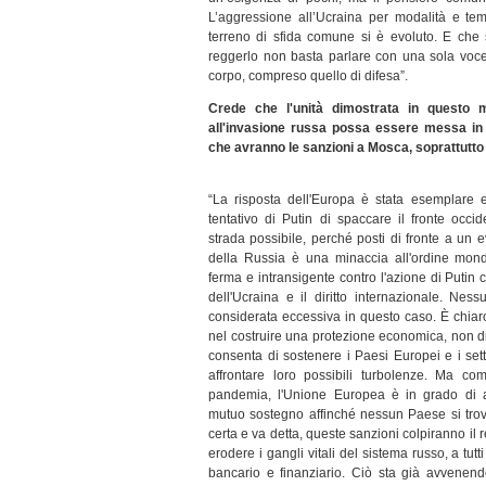
L’aggressione all’Ucraina per modalità e tem
terreno di sfida comune si è evoluto. E che 
reggerlo non basta parlare con una sola voc
corpo, compreso quello di difesa”.
Crede che l'unità dimostrata in questo m
all'invasione russa possa essere messa in
che avranno le sanzioni a Mosca, soprattutto
“La risposta dell'Europa è stata esemplare 
tentativo di Putin di spaccare il fronte occi
strada possibile, perché posti di fronte a un 
della Russia è una minaccia all'ordine mondi
ferma e intransigente contro l'azione di Putin che
dell'Ucraina e il diritto internazionale. Ne
considerata eccessiva in questo caso. È chia
nel costruire una protezione economica, non dis
consenta di sostenere i Paesi Europei e i sett
affrontare loro possibili turbolenze. Ma c
pandemia, l'Unione Europea è in grado di a
mutuo sostegno affinché nessun Paese si trovi
certa e va detta, queste sanzioni colpiranno il
erodere i gangli vitali del sistema russo, a tutt
bancario e finanziario. Ciò sta già avvenen