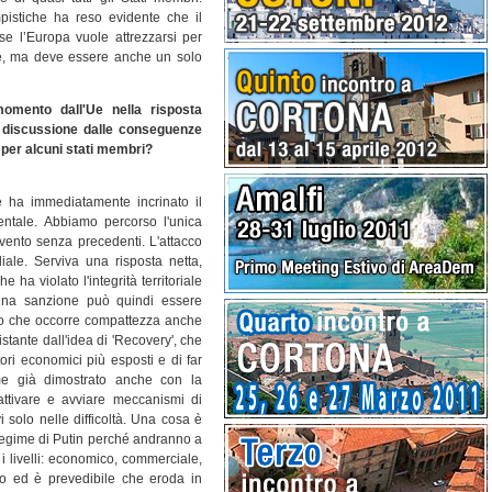
pistiche ha reso evidente che il
se l’Europa vuole attrezzarsi per
e, ma deve essere anche un solo
omento dall'Ue nella risposta
 discussione dalle conseguenze
 per alcuni stati membri?
e ha immediatamente incrinato il
dentale. Abbiamo percorso l'unica
evento senza precedenti. L'attacco
ale. Serviva una risposta netta,
 ha violato l'integrità territoriale
ssuna sanzione può quindi essere
ro che occorre compattezza anche
tante dall'idea di 'Recovery', che
ori economici più esposti e di far
ome già dimostrato anche con la
ttivare e avviare meccanismi di
 solo nelle difficoltà. Una cosa è
 regime di Putin perché andranno a
i i livelli: economico, commerciale,
do ed è prevedibile che eroda in