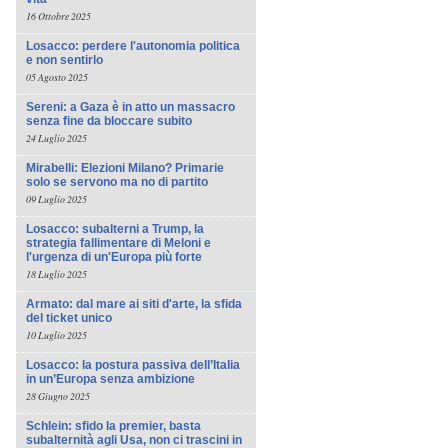
16 Ottobre 2025
Losacco: perdere l'autonomia politica
e non sentirlo
05 Agosto 2025
Sereni: a Gaza è in atto un massacro
senza fine da bloccare subito
24 Luglio 2025
Mirabelli: Elezioni Milano? Primarie
solo se servono ma no di partito
09 Luglio 2025
Losacco: subalterni a Trump, la
strategia fallimentare di Meloni e
l'urgenza di un'Europa più forte
18 Luglio 2025
Armato: dal mare ai siti d'arte, la sfida
del ticket unico
10 Luglio 2025
Losacco: la postura passiva dell’Italia
in un’Europa senza ambizione
28 Giugno 2025
Schlein: sfido la premier, basta
subalternità agli Usa, non ci trascini in