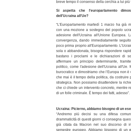
breve tempo il consenso della cerchia a lui più 
Si aspetta che l'europarlamento dimost
dell'Ucraina all'Ue?
“L'Europarlamento martedì 1 marzo ha già m
con una mozione a sostegno del popolo ucrain
adesione dell'Ucraina all'Unione Europea. 
convergenza, dando immediatamente seguito a
poco prima proprio all'Europarlamento. L'Ucra
sola o abbandonata, bisogna rispondere rapid
bastano i proclami e le dichiarazioni di s
affermare un principio determinante, tramite
politico, come l'adesione dell'Ucraina all'Ue
burocratico e dimostriamo che l’Europa non è
che mai è il tempo della politica, da costruire
strategica. Non possiamo disattendere la richi
che ci chiede un intervento concreto, mentre 
di un folle criminale. È tempo dei fatti, adesso”.
Ucraina: Picierno, abbiamo bisogno di un es
“Andremo più decisi su una difesa comun
drammaticità di questi giorni ci consegna que
già citata da Macron nel suo discorso di i
semestre europeo. Abbiamo bisogno di un es