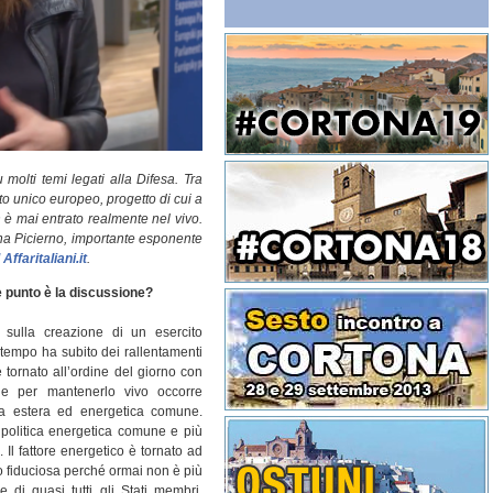
u molti temi legati alla Difesa. Tra
to unico europeo, progetto di cui a
 è mai entrato realmente nel vivo.
na Picierno, importante esponente
Affaritaliani.it
.
 punto è la discussione?
 sulla creazione di un esercito
 tempo ha subito dei rallentamenti
è tornato all’ordine del giorno con
 e per mantenerlo vivo occorre
ica estera ed energetica comune.
olitica energetica comune e più
Il fattore energetico è tornato ad
no fiduciosa perché ormai non è più
di quasi tutti gli Stati membri.