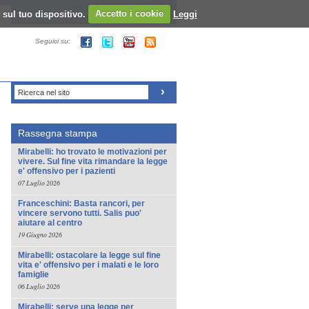
 sul tuo dispositivo.
Registrazione al sito - Login al sito
Accetto i cookie
Leggi
Seguici su:
Ricerca nel sito
Rassegna stampa
Mirabelli: ho trovato le motivazioni per
vivere. Sul fine vita rimandare la legge
e' offensivo per i pazienti
07 Luglio 2026
Franceschini: Basta rancori, per
vincere servono tutti. Salis puo'
aiutare al centro
19 Giugno 2026
Mirabelli: ostacolare la legge sul fine
vita e' offensivo per i malati e le loro
famiglie
06 Luglio 2026
Mirabelli: serve una legge per