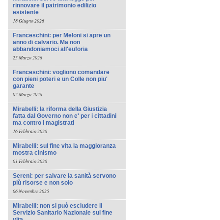
rinnovare il patrimonio edilizio
esistente
18 Giugno 2026
Franceschini: per Meloni si apre un
anno di calvario. Ma non
abbandoniamoci all'euforia
25 Marzo 2026
Franceschini: vogliono comandare
con pieni poteri e un Colle non piu'
garante
02 Marzo 2026
Mirabelli: la riforma della Giustizia
fatta dal Governo non e' per i cittadini
ma contro i magistrati
16 Febbraio 2026
Mirabelli: sul fine vita la maggioranza
mostra cinismo
01 Febbraio 2026
Sereni: per salvare la sanità servono
più risorse e non solo
06 Novembre 2025
Mirabelli: non si può escludere il
Servizio Sanitario Nazionale sul fine
vita