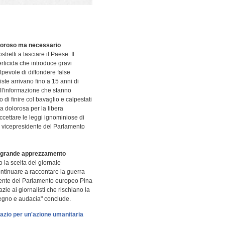
oloroso ma necessario
tretti a lasciare il Paese. Il
rticida che introduce gravi
lpevole di diffondere false
iste arrivano fino a 15 anni di
dell'informazione che stanno
i finire col bavaglio e calpestati
lta dolorosa per la libera
cettare le leggi ignominiose di
la vicepresidente del Parlamento
ta grande apprezzamento
la scelta del giornale
ontinuare a raccontare la guerra
idente del Parlamento europeo Pina
razie ai giornalisti che rischiano la
pegno e audacia" conclude.
pazio per un'azione umanitaria