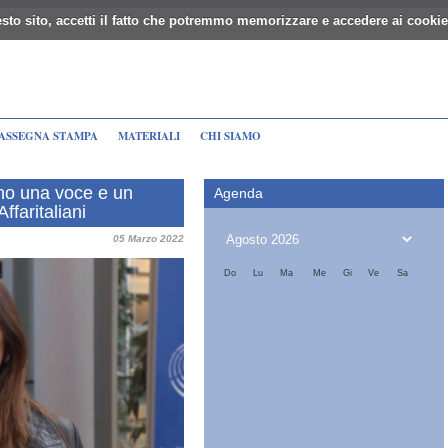
sto sito, accetti il fatto che potremmo memorizzare e accedere ai cookie
ASSEGNA STAMPA
MATERIALI
CHI SIAMO
ono una voce e un
Agenda
ffaritaliani
05 Marzo 2022
Do
Lu
Ma
Me
Gi
Ve
Sa