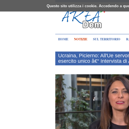
Questo sito utilizza i cookie. Accedendo a que
HOME
NOTIZIE
SUL TERRITORIO
R
Ucraina, Picierno: All'Ue serv
esercito unico â€“ Intervista di A